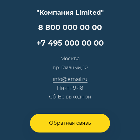
Документы
Прайс
Все услуги
"Компания Limited"
Партнеры
Вопрос-ответ
Специалисты
8 800 000 00 00
Презентации и каталоги
Карьера
Партнерская программа
+7 495 000 00 00
Сотрудничество
Пресс-центр
Москва
Тендеры, закупки
пр. Главный, 10
Контакты
info@email.ru
Пн-пт 9-18
Сб-Вс выходной
Обратная связь