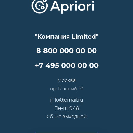
Lookbook
Достижения и награды
Оптовым клиентам
Аренда
Цены
Технологии
Гарантия качества
Услуги адвоката
Клиентам
Документы
Прайс
Все услуги
"Компания Limited"
Партнеры
Вопрос-ответ
Специалисты
8 800 000 00 00
Презентации и каталоги
Карьера
Партнерская программа
+7 495 000 00 00
Сотрудничество
Пресс-центр
Москва
Тендеры, закупки
пр. Главный, 10
Контакты
info@email.ru
Пн-пт 9-18
Сб-Вс выходной