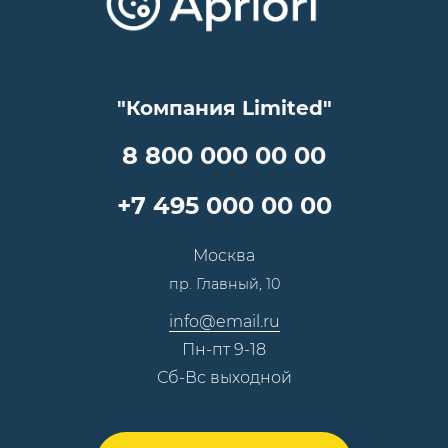
Достижения и награды
Оптовым клиентам
Аренда
Цены
Технологии
Гарантия качества
Услуги адвоката
Клиентам
Документы
Прайс
Все услуги
"Компания Limited"
Партнеры
Вопрос-ответ
Специалисты
8 800 000 00 00
Презентации и каталоги
Карьера
Партнерская программа
+7 495 000 00 00
Сотрудничество
Пресс-центр
Москва
Тендеры, закупки
пр. Главный, 10
Контакты
info@email.ru
Пн-пт 9-18
Сб-Вс выходной