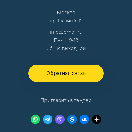
Сотрудничество
Пресс-центр
Москва
Тендеры, закупки
пр. Главный, 10
Контакты
info@email.ru
Пн-пт 9-18
Сб-Вс выходной
Обратная связь
Пригласить в тендер