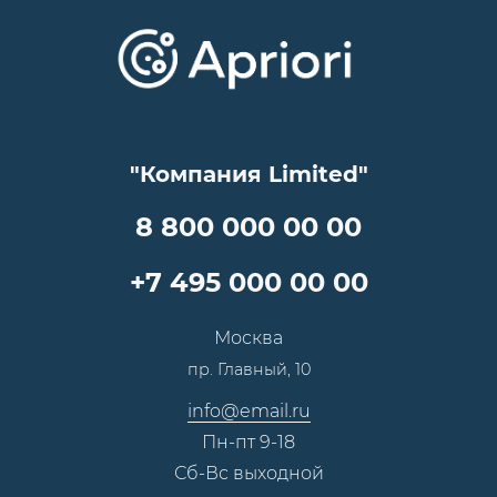
Проекты
Отзывы
Скидки и бонусы
Онлайн поддержка
Lookbook
Достижения и награды
Оптовым клиентам
Аренда
Цены
Технологии
Гарантия качества
Услуги адвоката
Клиентам
Документы
Прайс
Все услуги
"Компания Limited"
Партнеры
Вопрос-ответ
Специалисты
8 800 000 00 00
Презентации и каталоги
Карьера
Партнерская программа
+7 495 000 00 00
Сотрудничество
Пресс-центр
Москва
Тендеры, закупки
пр. Главный, 10
Контакты
info@email.ru
Пн-пт 9-18
Сб-Вс выходной