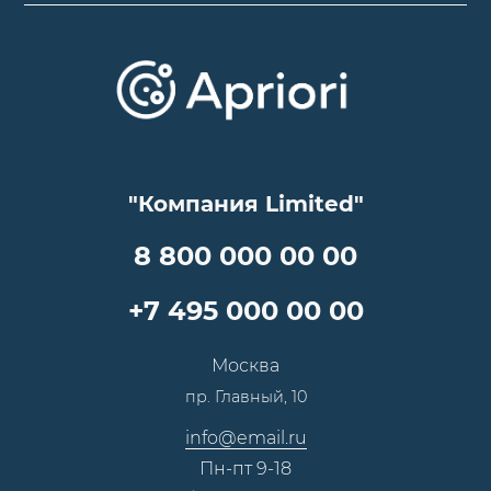
О компании
Варианты оплаты
Обучение
Проекты
Отзывы
Скидки и бонусы
Онлайн поддержка
Lookbook
Достижения и награды
Оптовым клиентам
Аренда
Цены
Технологии
Гарантия качества
Услуги адвоката
Клиентам
Документы
Прайс
Все услуги
"Компания Limited"
Партнеры
Вопрос-ответ
Специалисты
8 800 000 00 00
Презентации и каталоги
Карьера
Партнерская программа
+7 495 000 00 00
Сотрудничество
Пресс-центр
Москва
Тендеры, закупки
пр. Главный, 10
Контакты
info@email.ru
Пн-пт 9-18