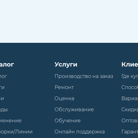
алог
Услуги
Клие
лог
Производство на заказ
Где ку
ги
Ремонт
Спосо
ии
Оценка
Вариа
нды
Обслуживание
Скидк
менение
Обучение
Оптов
борки/Линии
Онлайн поддержка
Гарант