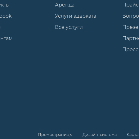
екты
Аренда
Прайс
book
Услуги адвоката
Вопро
ы
Все услуги
Презе
ентам
Партн
Пресс
Промостраницы
Дизайн-система
Карта