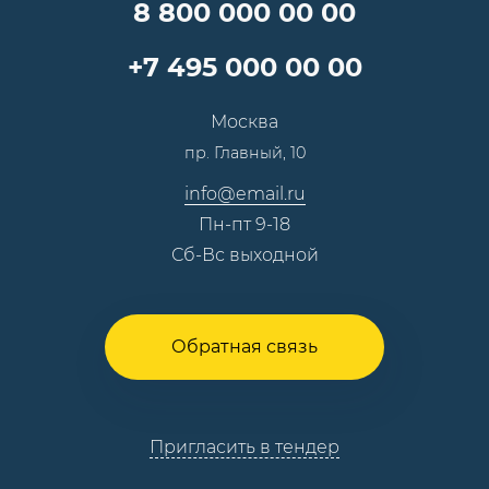
Специалисты
8 800 000 00 00
Презентации и каталоги
Карьера
Партнерская программа
+7 495 000 00 00
Сотрудничество
Пресс-центр
Москва
Тендеры, закупки
пр. Главный, 10
Контакты
info@email.ru
Пн-пт 9-18
Сб-Вс выходной
Обратная связь
Пригласить в тендер