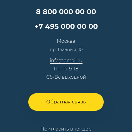
Вопрос-ответ
Специалисты
8 800 000 00 00
Презентации и каталоги
Карьера
Партнерская программа
+7 495 000 00 00
Сотрудничество
Пресс-центр
Москва
Тендеры, закупки
пр. Главный, 10
Контакты
info@email.ru
Пн-пт 9-18
Сб-Вс выходной
Обратная связь
Пригласить в тендер