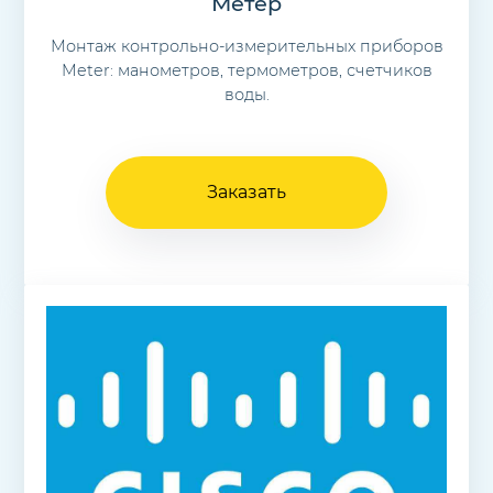
Метер
Монтаж контрольно-измерительных приборов
Meter: манометров, термометров, счетчиков
воды.
Заказать