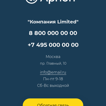
Аренда
Цены
Технологии
Гарантия качества
Услуги адвоката
Клиентам
Документы
Прайс
Все услуги
"Компания Limited"
Партнеры
Вопрос-ответ
Специалисты
8 800 000 00 00
Презентации и каталоги
Карьера
Партнерская программа
+7 495 000 00 00
Сотрудничество
Пресс-центр
Москва
Тендеры, закупки
пр. Главный, 10
Контакты
info@email.ru
Пн-пт 9-18
Сб-Вс выходной
Обратная связь