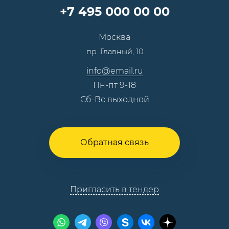
Карьера
Партнерская программа
+7 495 000 00 00
Сотрудничество
Пресс-центр
Москва
Тендеры, закупки
пр. Главный, 10
Контакты
info@email.ru
Пн-пт 9-18
Сб-Вс выходной
Обратная связь
Пригласить в тендер