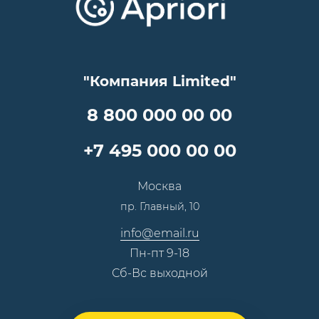
Достижения и награды
Оптовым клиентам
Аренда
Цены
Технологии
Гарантия качества
Услуги адвоката
Клиентам
Документы
Прайс
Все услуги
"Компания Limited"
Партнеры
Вопрос-ответ
Специалисты
8 800 000 00 00
Презентации и каталоги
Карьера
Партнерская программа
+7 495 000 00 00
Сотрудничество
Пресс-центр
Москва
Тендеры, закупки
пр. Главный, 10
Контакты
info@email.ru
Пн-пт 9-18
Сб-Вс выходной