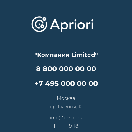
О компании
Варианты оплаты
Обучение
Проекты
Отзывы
Скидки и бонусы
Онлайн поддержка
Lookbook
Достижения и награды
Оптовым клиентам
Аренда
Цены
Технологии
Гарантия качества
Услуги адвоката
Клиентам
Документы
Прайс
Все услуги
"Компания Limited"
Партнеры
Вопрос-ответ
Специалисты
8 800 000 00 00
Презентации и каталоги
Карьера
Партнерская программа
+7 495 000 00 00
Сотрудничество
Пресс-центр
Москва
Тендеры, закупки
пр. Главный, 10
Контакты
info@email.ru
Пн-пт 9-18