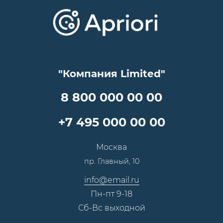
Отзывы
Скидки и бонусы
Онлайн поддержка
Lookbook
Достижения и награды
Оптовым клиентам
Аренда
Цены
Технологии
Гарантия качества
Услуги адвоката
Клиентам
Документы
Прайс
Все услуги
"Компания Limited"
Партнеры
Вопрос-ответ
Специалисты
8 800 000 00 00
Презентации и каталоги
Карьера
Партнерская программа
+7 495 000 00 00
Сотрудничество
Пресс-центр
Москва
Тендеры, закупки
пр. Главный, 10
Контакты
info@email.ru
Пн-пт 9-18
Сб-Вс выходной