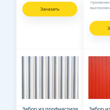
применен
высококач
Заказать
З
Забор из профнастила
Забор и