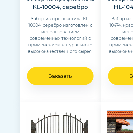
KL-10004, серебро
HL-10
Забор из профнастила KL-
Забор из
10004, серебро изготовлен с
10474, кр
использованием
исп
современных технологий с
современ
применением натурального
применен
высококачественного сырья.
высококач
Заказать
З