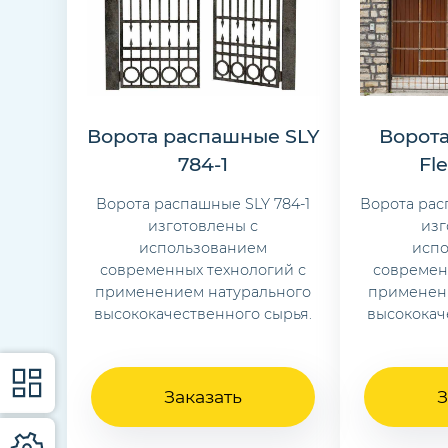
Ворота распашные SLY
Ворот
784-1
Fl
Ворота распашные SLY 784-1
Ворота рас
изготовлены с
изг
использованием
исп
современных технологий с
современ
применением натурального
применен
высококачественного сырья.
высококач
Заказать
З