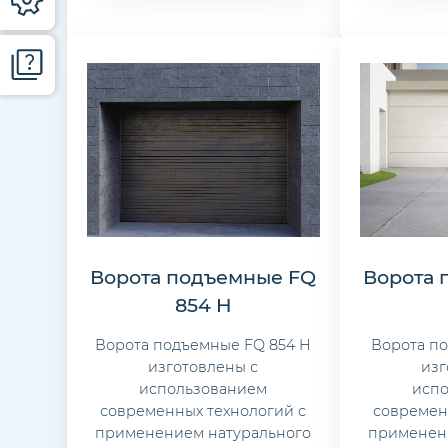
Ворота подъемные FQ
Ворота 
854 H
Ворота подъемные FQ 854 H
Ворота по
изготовлены с
изг
использованием
исп
современных технологий с
современ
применением натурального
применен