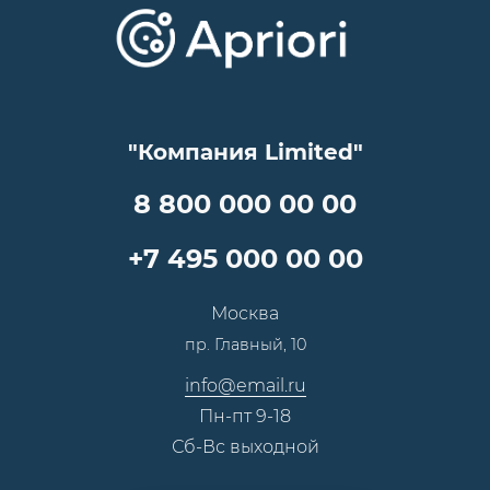
Отзывы
Скидки и бонусы
Онлайн поддержка
Lookbook
Достижения и награды
Оптовым клиентам
Аренда
Цены
Технологии
Гарантия качества
Услуги адвоката
Клиентам
Документы
Прайс
Все услуги
"Компания Limited"
Партнеры
Вопрос-ответ
Специалисты
8 800 000 00 00
Презентации и каталоги
Карьера
Партнерская программа
+7 495 000 00 00
Сотрудничество
Пресс-центр
Москва
Тендеры, закупки
пр. Главный, 10
Контакты
info@email.ru
Пн-пт 9-18
Сб-Вс выходной