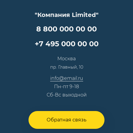
Клиентам
Документы
Прайс
Все услуги
"Компания Limited"
Партнеры
Вопрос-ответ
Специалисты
8 800 000 00 00
Презентации и каталоги
Карьера
Партнерская программа
+7 495 000 00 00
Сотрудничество
Пресс-центр
Москва
Тендеры, закупки
пр. Главный, 10
Контакты
info@email.ru
Пн-пт 9-18
Сб-Вс выходной
Обратная связь