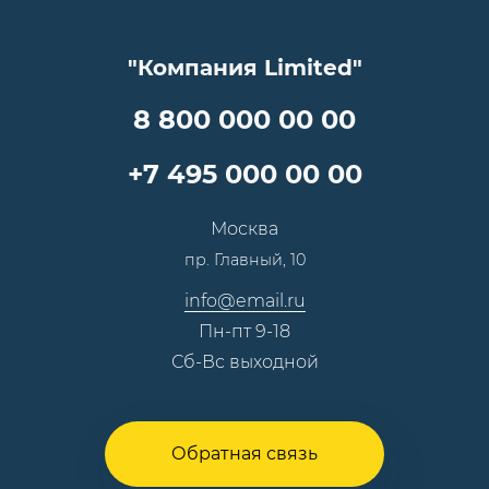
Гарантия качества
Услуги адвоката
Клиентам
Документы
Прайс
Все услуги
"Компания Limited"
Партнеры
Вопрос-ответ
Специалисты
8 800 000 00 00
Презентации и каталоги
Карьера
Партнерская программа
+7 495 000 00 00
Сотрудничество
Пресс-центр
Москва
Тендеры, закупки
пр. Главный, 10
Контакты
info@email.ru
Пн-пт 9-18
Сб-Вс выходной
Обратная связь