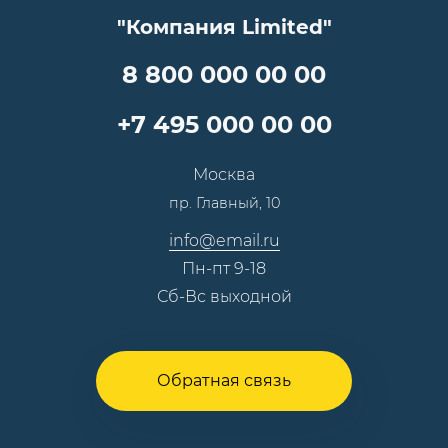
Прайс
Все услуги
"Компания Limited"
Партнеры
Вопрос-ответ
Специалисты
8 800 000 00 00
Презентации и каталоги
Карьера
Партнерская программа
+7 495 000 00 00
Сотрудничество
Пресс-центр
Москва
Тендеры, закупки
пр. Главный, 10
Контакты
info@email.ru
Пн-пт 9-18
Сб-Вс выходной
Обратная связь