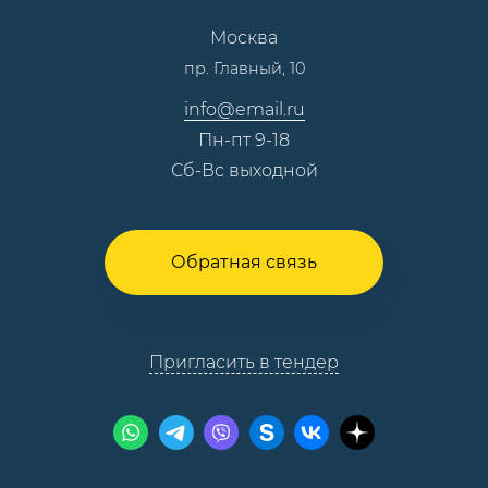
Сотрудничество
Пресс-центр
Москва
Тендеры, закупки
пр. Главный, 10
Контакты
info@email.ru
Пн-пт 9-18
Сб-Вс выходной
Обратная связь
Пригласить в тендер