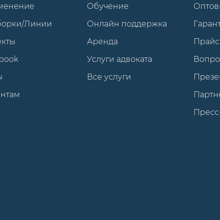
менение
Обучение
Оптов
борки/Линии
Онлайн поддержка
Гарант
екты
Аренда
Прайс
book
Услуги адвоката
Вопро
ы
Все услуги
Презе
ентам
Партн
Пресс