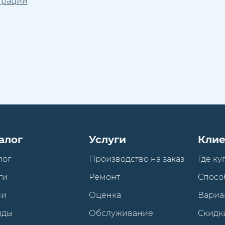
трации
алог
Услуги
Клие
лог
Производство на заказ
Где ку
ги
Ремонт
Спосо
ии
Оценка
Вариа
нды
Обслуживание
Скидк