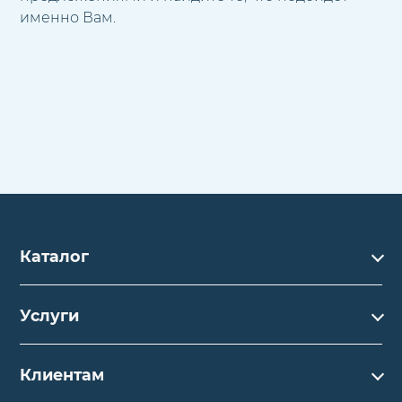
именно Вам.
Каталог
Каталог
Услуги
Услуги
Производство на заказ
Акции
Клиентам
Ремонт
Бренды