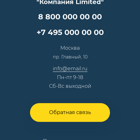
"Компания Limited"
Партнеры
Вопрос-ответ
Специалисты
8 800 000 00 00
Презентации и каталоги
Карьера
Партнерская программа
+7 495 000 00 00
Сотрудничество
Пресс-центр
Москва
Тендеры, закупки
пр. Главный, 10
Контакты
info@email.ru
Пн-пт 9-18
Сб-Вс выходной
Обратная связь