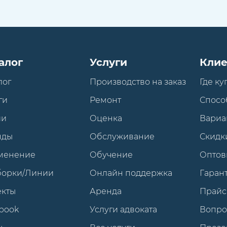
алог
Услуги
Клие
лог
Производство на заказ
Где ку
ги
Ремонт
Спосо
ии
Оценка
Вариа
нды
Обслуживание
Скидк
менение
Обучение
Оптов
борки/Линии
Онлайн поддержка
Гарант
екты
Аренда
Прайс
book
Услуги адвоката
Вопро