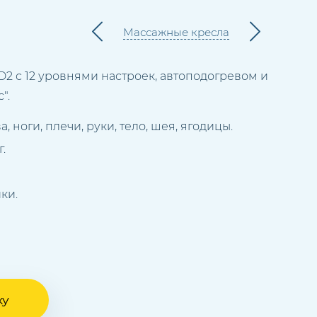
Массажные кресла
2 с 12 уровнями настроек, автоподогревом и
".
, ноги, плечи, руки, тело, шея, ягодицы.
г.
ки.
ку