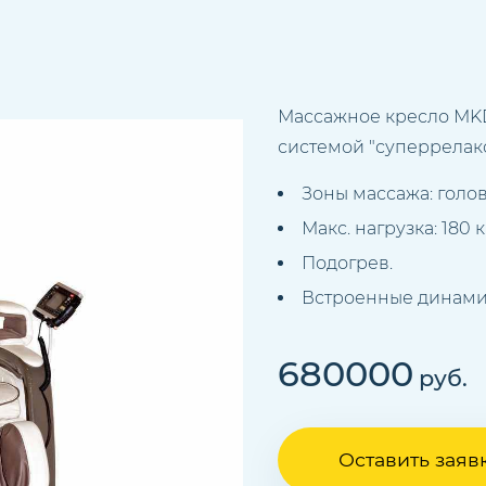
Массажное кресло МKD
системой "суперрелакс
Зоны массажа: голова
Макс. нагрузка: 180 к
Подогрев.
Встроенные динами
680000
руб.
Оставить заяв