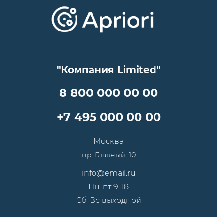
Отзывы
Скидки и бонусы
Онлайн поддержка
Lookbook
Достижения и награды
Оптовым клиентам
Аренда
Цены
Технологии
Гарантия качества
Услуги адвоката
Клиентам
Документы
Прайс
Все услуги
"Компания Limited"
Партнеры
Вопрос-ответ
Специалисты
8 800 000 00 00
Презентации и каталоги
Карьера
Партнерская программа
+7 495 000 00 00
Сотрудничество
Пресс-центр
Москва
Тендеры, закупки
пр. Главный, 10
Контакты
info@email.ru
Пн-пт 9-18
Сб-Вс выходной