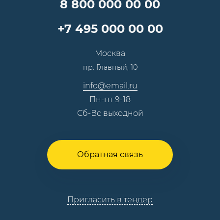
Специалисты
8 800 000 00 00
Презентации и каталоги
Карьера
Партнерская программа
+7 495 000 00 00
Сотрудничество
Пресс-центр
Москва
Тендеры, закупки
пр. Главный, 10
Контакты
info@email.ru
Пн-пт 9-18
Сб-Вс выходной
Обратная связь
Пригласить в тендер