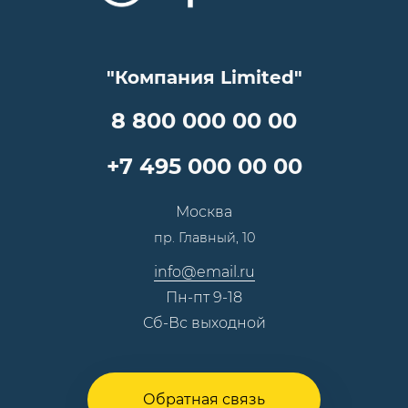
Цены
Технологии
Гарантия качества
Услуги адвоката
Клиентам
Документы
Прайс
Все услуги
"Компания Limited"
Партнеры
Вопрос-ответ
Специалисты
8 800 000 00 00
Презентации и каталоги
Карьера
Партнерская программа
+7 495 000 00 00
Сотрудничество
Пресс-центр
Москва
Тендеры, закупки
пр. Главный, 10
Контакты
info@email.ru
Пн-пт 9-18
Сб-Вс выходной
Обратная связь