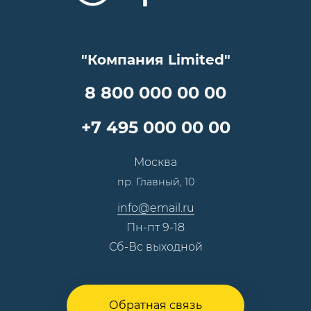
Цены
Технологии
Гарантия качества
Услуги адвоката
Клиентам
Документы
Прайс
Все услуги
"Компания Limited"
Партнеры
Вопрос-ответ
Специалисты
8 800 000 00 00
Презентации и каталоги
Карьера
Партнерская программа
+7 495 000 00 00
Сотрудничество
Пресс-центр
Москва
Тендеры, закупки
пр. Главный, 10
Контакты
info@email.ru
Пн-пт 9-18
Сб-Вс выходной
Обратная связь