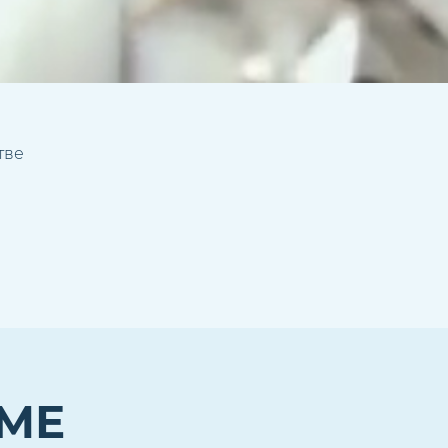
тве
ЕМЕ