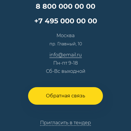
Специалисты
8 800 000 00 00
Презентации и каталоги
Карьера
Партнерская программа
+7 495 000 00 00
Сотрудничество
Пресс-центр
Москва
Тендеры, закупки
пр. Главный, 10
Контакты
info@email.ru
Пн-пт 9-18
Сб-Вс выходной
Обратная связь
Пригласить в тендер