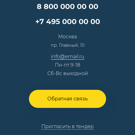
Специалисты
8 800 000 00 00
Презентации и каталоги
Карьера
Партнерская программа
+7 495 000 00 00
Сотрудничество
Пресс-центр
Москва
Тендеры, закупки
пр. Главный, 10
Контакты
info@email.ru
Пн-пт 9-18
Сб-Вс выходной
Обратная связь
Пригласить в тендер